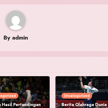
By
admin
tegorized
Uncategorized
 Hasil Pertandingan
Berita Olahraga Dunia