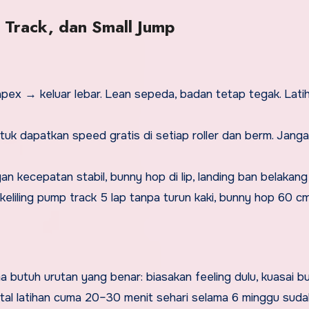
Track, dan Small Jump
pex → keluar lebar. Lean sepeda, badan tetap tegak. Latih
tuk dapatkan speed gratis di setiap roller dan berm. Jang
n kecepatan stabil, bunny hop di lip, landing ban belakang
 keliling pump track 5 lap tanpa turun kaki, bunny hop 60 c
 butuh urutan yang benar: biasakan feeling dulu, kuasai b
Total latihan cuma 20–30 menit sehari selama 6 minggu sud