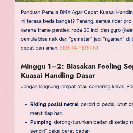
Panduan Pemula BMX Agar Cepat Kuasai Handling Dasar. Baru pegang BMX dan langsung bingung kenapa sepeda
ini terasa beda banget? Tenang, semua rider pro 
karena frame pendek, roda 20 inci, dan gyro (kal
pemula bisa naik dari “gemetar” jadi “nyaman” di 
cepat dan aman.
BERITA TERKINI
Minggu 1–2: Biasakan Feeling S
Kuasai Handling Dasar
Jangan langsung lompat atau cornering keras. Fokus
Riding posisi netral
: berdiri di pedal, lutut 
menit tiap hari.
Pumping
: dorong-turunkan badan di setiap r
sendiri” pakai berat badan.