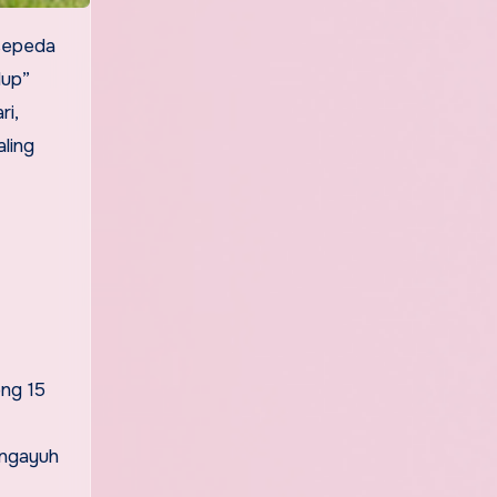
dup”
ri,
aling
ong 15
engayuh