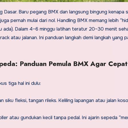
juga pernah mulai dari nol. Handling BMX memang lebih “hi
au ada). Dalam 4–6 minggu latihan teratur 20–30 menit seha
track atau jalanan. Ini panduan langkah demi langkah yang p
epeda: Panduan Pemula BMX Agar Cepat
 tiga hal ini dulu:
dan siku fleksi, tangan rileks. Keliling lapangan atau jalan kos
oller atau gundukan kecil tanpa pedal. Ini ajarin sepeda “m