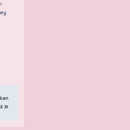
n
ery
ikan
ll