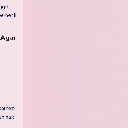
nggak
berhenti
 Agar
gai rem
ah naik