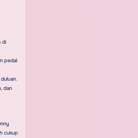
 di
an pedal
 duluan.
m, dan
unny
ah cukup