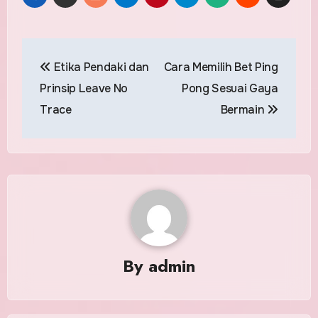
Post
Etika Pendaki dan
Cara Memilih Bet Ping
navigation
Prinsip Leave No
Pong Sesuai Gaya
Trace
Bermain
By
admin