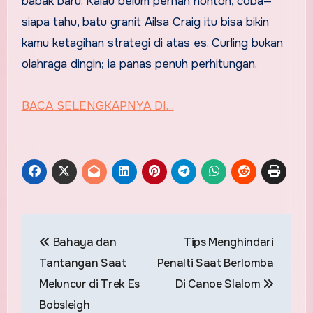
babak baru. Kalau belum pernah nonton, coba—
siapa tahu, batu granit Ailsa Craig itu bisa bikin
kamu ketagihan strategi di atas es. Curling bukan
olahraga dingin; ia panas penuh perhitungan.
BACA SELENGKAPNYA DI…
Post
Bahaya dan
Tips Menghindari
navigation
Tantangan Saat
Penalti Saat Berlomba
Meluncur di Trek Es
Di Canoe Slalom
Bobsleigh