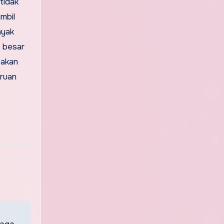
tidak
mbil
nyak
n besar
 akan
eruan