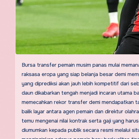
Bursa transfer pemain musim panas mulai memanas lagi dengan rumor perpindahan bintang besar menuju klub-klub
raksasa eropa yang siap belanja besar demi me
yang diprediksi akan jauh lebih kompetitif dari
daun dikabarkan tengah menjadi incaran utama bag
memecahkan rekor transfer demi mendapatkan tan
balik layar antara agen pemain dan direktur olahr
temu mengenai nilai kontrak serta gaji yang har
diumumkan kepada publik secara resmi melalui si