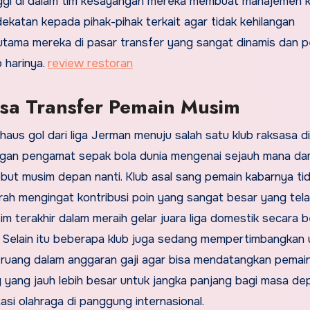
nggi di dalam tim kesayangan mereka membuat manajemen k
ekatan kepada pihak-pihak terkait agar tidak kehilangan
ama mereka di pasar transfer yang sangat dinamis dan 
 harinya.
review restoran
rsa Transfer Pemain Musim
s gol dari liga Jerman menuju salah satu klub raksasa di
ngan pengamat sepak bola dunia mengenai sejauh mana d
ebut musim depan nanti. Klub asal sang pemain kabarnya ti
h mengingat kontribusi poin yang sangat besar yang tel
m terakhir dalam meraih gelar juara liga domestik secara 
. Selain itu beberapa klub juga sedang mempertimbangkan 
ruang dalam anggaran gaji agar bisa mendatangkan pemai
 yang jauh lebih besar untuk jangka panjang bagi masa de
asi olahraga di panggung internasional.