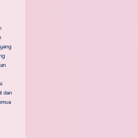
h
n
 yang
ung
kan
si
l dan
semua