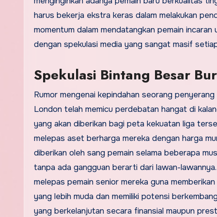
menginginkan adanya pemain baru berkualitas ti
harus bekerja ekstra keras dalam melakukan pend
momentum dalam mendatangkan pemain incaran ut
dengan spekulasi media yang sangat masif setiap
Spekulasi Bintang Besar Bu
Rumor mengenai kepindahan seorang penyerang hau
London telah memicu perdebatan hangat di kala
yang akan diberikan bagi peta kekuatan liga ters
melepas aset berharga mereka dengan harga mura
diberikan oleh sang pemain selama beberapa musi
tanpa ada gangguan berarti dari lawan-lawannya
melepas pemain senior mereka guna memberikan 
yang lebih muda dan memiliki potensi berkembang
yang berkelanjutan secara finansial maupun prest