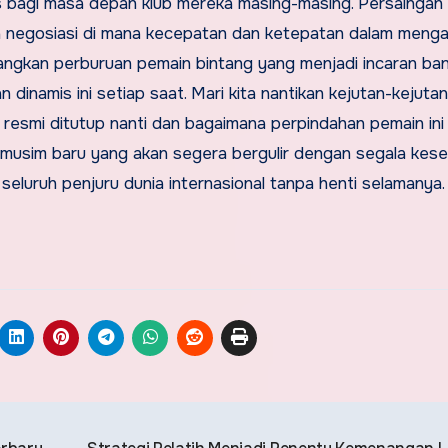
is bagi masa depan klub mereka masing-masing. Persaingan 
ja negosiasi di mana kecepatan dan ketepatan dalam menga
ngkan perburuan pemain bintang yang menjadi incaran ba
 dinamis ini setiap saat. Mari kita nantikan kejutan-kejuta
r resmi ditutup nanti dan bagaimana perpindahan pemain ini
musim baru yang akan segera bergulir dengan segala kes
i seluruh penjuru dunia internasional tanpa henti selamanya.