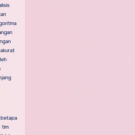
lisis
kan
goritma
dangan
angan
 akurat
leh
n
njang
n betapa
 tim