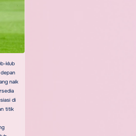
 depan
ang naik
rsedia
iasi di
 titik
ng