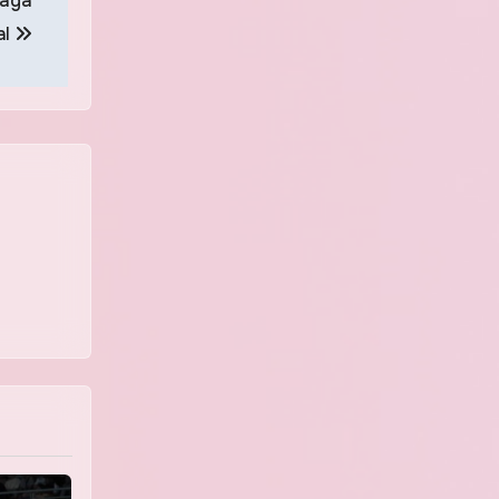
Laga
al