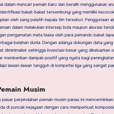
onal dalam mencari pemain baru dan beralih menggunakan ana
dentifikasi bakat-bakat tersembunyi yang memiliki kecoco
pkan oleh sang pelatih kepala tim tersebut. Penggunaan al
pemain dalam melakukan intersep bola maupun akurasi ten
 dengan pengamatan mata biasa oleh para pemandu bakat lap
berbagai belahan dunia. Dengan adanya dukungan data yang
 diminimalisir sehingga investasi besar yang dikeluarkan o
enar memberikan dampak positif yang nyata bagi peningkata
dapi lawan-lawan tangguh di kompetisi liga yang sangat pa
 Pemain Musim
am pasar perpindahan pemain musim panas ini mencerminka
rada di puncak kejayaan dengan cara memperkuat komposisi