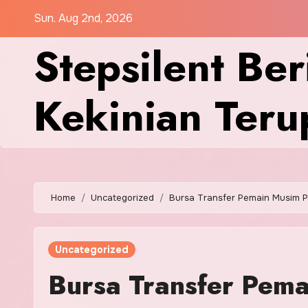
Skip
Sun. Aug 2nd, 2026
to
Stepsilent Ber
content
Kekinian Teru
Home
Uncategorized
Bursa Transfer Pemain Musim 
Uncategorized
Bursa Transfer Pema